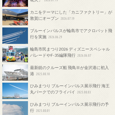
2026.07.19
カニをテーマにした「カニファクトリー」が
敦賀にオープン
2026.07.19
ブルーインパルスが輪島市でアクロバット飛
行を実施
2026.06.29
輪島市民まつり2026 ディズニースペシャル
パレードやF-35編隊飛行
2026.06.07
最新鋭のクルーズ船 飛鳥Ⅲが金沢港に初入
港
2025.08.10
ひみまつり ブルーインパルス展示飛行 海王
丸パークでのフライバイ
2025.08.03
ひみまつり ブルーインパルス展示飛行の予
行
2025.08.01