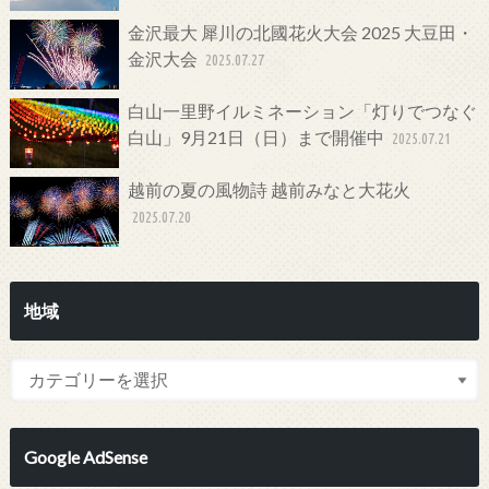
金沢最大 犀川の北國花火大会 2025 大豆田・
金沢大会
2025.07.27
白山一里野イルミネーション「灯りでつなぐ
白山」9月21日（日）まで開催中
2025.07.21
越前の夏の風物詩 越前みなと大花火
2025.07.20
地域
Google AdSense