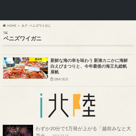
HOME
タグ : ベニズワイガニ
TAG
ベニズワイガニ
射水市
新鮮な海の幸を味わう 新湊カニかに海鮮
白えびまつりと、今年最後の海王丸総帆
展帆
2014.10.21
わずか20分で1万発が上がる「越前みなと大
花火」