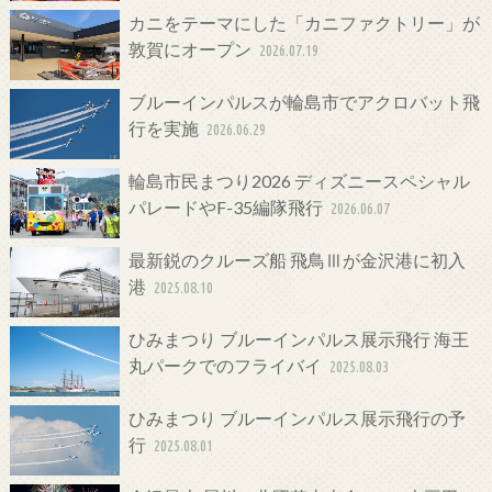
カニをテーマにした「カニファクトリー」が
敦賀にオープン
2026.07.19
ブルーインパルスが輪島市でアクロバット飛
行を実施
2026.06.29
輪島市民まつり2026 ディズニースペシャル
パレードやF-35編隊飛行
2026.06.07
最新鋭のクルーズ船 飛鳥Ⅲが金沢港に初入
港
2025.08.10
ひみまつり ブルーインパルス展示飛行 海王
丸パークでのフライバイ
2025.08.03
ひみまつり ブルーインパルス展示飛行の予
行
2025.08.01