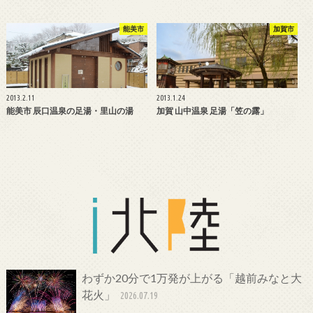
能美市
加賀市
2013.2.11
2013.1.24
能美市 辰口温泉の足湯・里山の湯
加賀 山中温泉 足湯「笠の露」
わずか20分で1万発が上がる「越前みなと大
花火」
2026.07.19