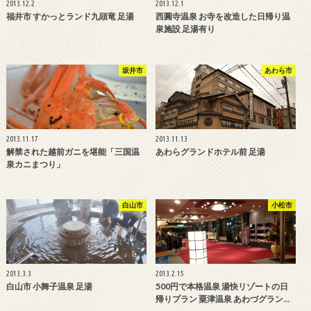
2013.12.2
2013.12.1
福井市 すかっとランド九頭竜 足湯
西圓寺温泉 お寺を改造した日帰り温
泉施設 足湯有り
坂井市
あわら市
2013.11.17
2013.11.13
解禁された越前ガニを堪能「三国温
あわらグランドホテル前 足湯
泉カニまつり」
白山市
小松市
2013.3.3
2013.2.15
白山市 小舞子温泉 足湯
500円で本格温泉 湯快リゾートの日
帰りプラン 粟津温泉 あわづグラン…