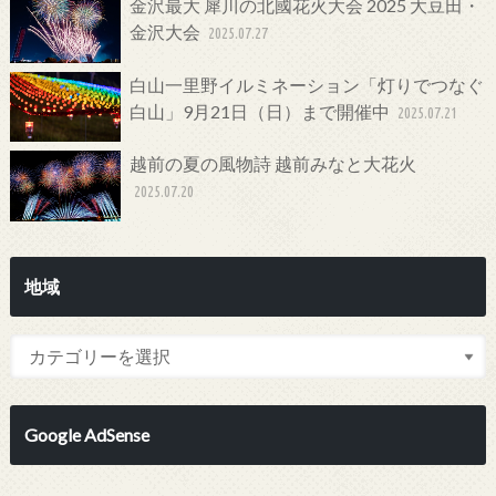
金沢最大 犀川の北國花火大会 2025 大豆田・
金沢大会
2025.07.27
白山一里野イルミネーション「灯りでつなぐ
白山」9月21日（日）まで開催中
2025.07.21
越前の夏の風物詩 越前みなと大花火
2025.07.20
地域
Google AdSense