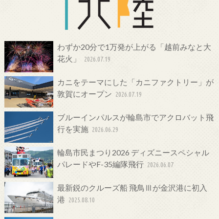
わずか20分で1万発が上がる「越前みなと大
花火」
2026.07.19
カニをテーマにした「カニファクトリー」が
敦賀にオープン
2026.07.19
ブルーインパルスが輪島市でアクロバット飛
行を実施
2026.06.29
輪島市民まつり2026 ディズニースペシャル
パレードやF-35編隊飛行
2026.06.07
最新鋭のクルーズ船 飛鳥Ⅲが金沢港に初入
港
2025.08.10