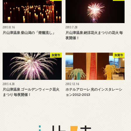
2013.8.16
2013.7.28
片山津温泉 柴山潟の「燈籠流し」
片山津温泉 納涼花火まつりの花火 毎
夜開催！
加賀市
加賀市
2013.4.28
2012.12.16
片山津温泉 ゴールデンウィーク花火
ホテルアローレ 光のインスタレーシ
まつり 毎夜開催！
ョン2012-2013