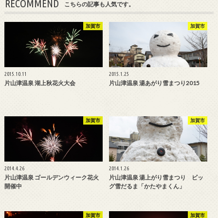
RECOMMEND
こちらの記事も人気です。
加賀市
加賀市
2015.10.11
2015.1.25
片山津温泉 湖上秋花火大会
片山津温泉 湯あがり雪まつり2015
加賀市
加賀市
2014.4.26
2014.1.26
片山津温泉 ゴールデンウィーク花火
片山津温泉 湯上がり雪まつり ビッ
開催中
グ雪だるま「かたやまくん」
加賀市
加賀市