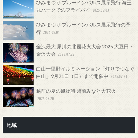
ひみまつり ブルーインパルス展示飛行 海王
丸パークでのフライバイ
2025.08.03
ひみまつり ブルーインパルス展示飛行の予
行
2025.08.01
金沢最大 犀川の北國花火大会 2025 大豆田・
金沢大会
2025.07.27
白山一里野イルミネーション「灯りでつなぐ
白山」9月21日（日）まで開催中
2025.07.21
越前の夏の風物詩 越前みなと大花火
2025.07.20
地域