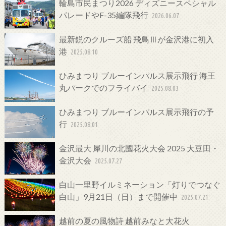
輪島市民まつり2026 ディズニースペシャル
パレードやF-35編隊飛行
2026.06.07
最新鋭のクルーズ船 飛鳥Ⅲが金沢港に初入
港
2025.08.10
ひみまつり ブルーインパルス展示飛行 海王
丸パークでのフライバイ
2025.08.03
ひみまつり ブルーインパルス展示飛行の予
行
2025.08.01
金沢最大 犀川の北國花火大会 2025 大豆田・
金沢大会
2025.07.27
白山一里野イルミネーション「灯りでつなぐ
白山」9月21日（日）まで開催中
2025.07.21
越前の夏の風物詩 越前みなと大花火