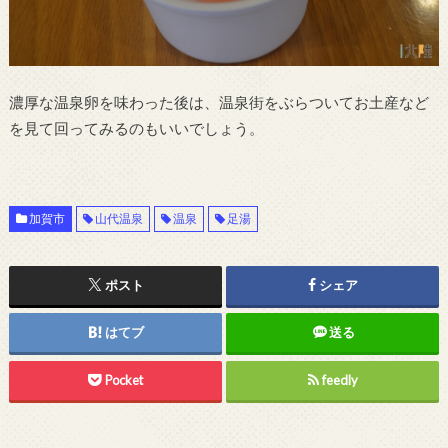
濃厚な温泉卵を味わった後は、温泉街をぶらついてお土産など
を見て回ってみるのもいいでしょう。
加賀市
山代温泉
温泉
足湯
ポスト
シェア
はてブ
送る
Pocket
feedly