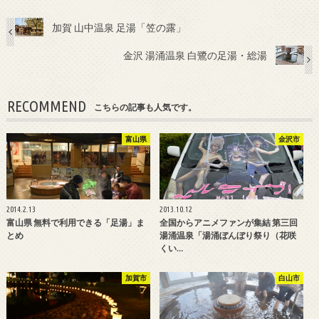
加賀 山中温泉 足湯「笠の露」
金沢 湯涌温泉 白鷺の足湯・総湯
RECOMMEND
こちらの記事も人気です。
富山県
金沢市
2014.2.13
2013.10.12
富山県 無料で利用できる「足湯」ま
全国からアニメファンが集結 第三回
とめ
湯涌温泉「湯涌ぼんぼり祭り（花咲
くい…
加賀市
白山市