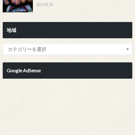
2025.07.20
地域
Google AdSense