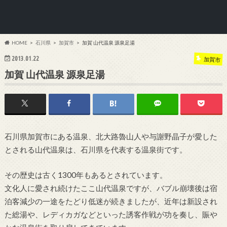
HOME
石川県
加賀市
加賀 山代温泉 源泉足湯
2013.01.22
加賀市
加賀 山代温泉 源泉足湯
石川県加賀市にある温泉、北大路魯山人や与謝野晶子が愛した
とされる山代温泉は、石川県を代表する温泉街です。
その歴史は古く1300年もあるとされています。
文化人に愛され続けたここ山代温泉ですが、バブル崩壊後は宿
泊客減少の一途をたどり低迷が続きましたが、近年は新設され
た総湯や、レディカガなどといった誘客作戦が功を奏し、賑や