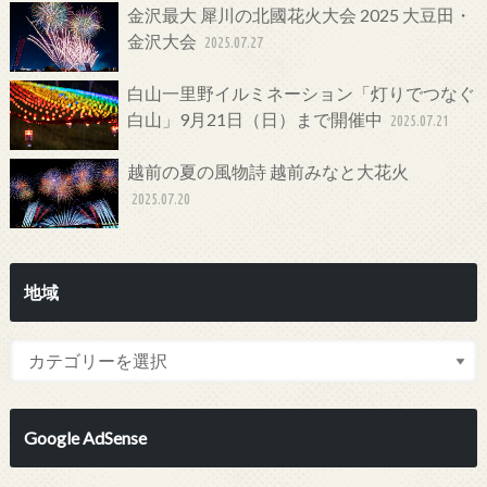
金沢最大 犀川の北國花火大会 2025 大豆田・
金沢大会
2025.07.27
白山一里野イルミネーション「灯りでつなぐ
白山」9月21日（日）まで開催中
2025.07.21
越前の夏の風物詩 越前みなと大花火
2025.07.20
地域
Google AdSense