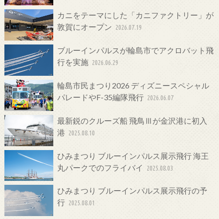
カニをテーマにした「カニファクトリー」が
敦賀にオープン
2026.07.19
ブルーインパルスが輪島市でアクロバット飛
行を実施
2026.06.29
輪島市民まつり2026 ディズニースペシャル
パレードやF-35編隊飛行
2026.06.07
最新鋭のクルーズ船 飛鳥Ⅲが金沢港に初入
港
2025.08.10
ひみまつり ブルーインパルス展示飛行 海王
丸パークでのフライバイ
2025.08.03
ひみまつり ブルーインパルス展示飛行の予
行
2025.08.01